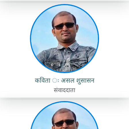
कविता ः असल शुसासन
संवाददाता