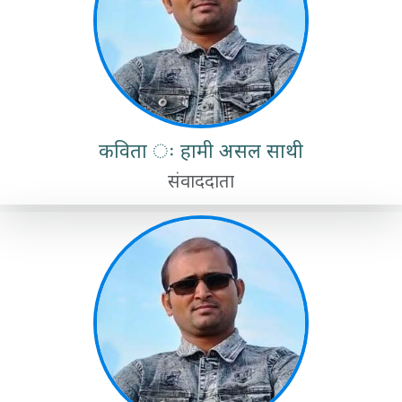
कविता ः हामी असल साथी
संवाददाता