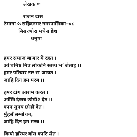
लेखक ः
राजन दास
ठेगाना ः सहिदनगर नगरपालिका–०८
बिसरभोरा मधेस प्रदेश
धनुषा
हमर समाज बाजार मे रहत ।
ओ घनिष्ठ मित्र लोकनि स्तब्ध भ’ जेताह ।।
हमर परिवार नष्ट भ’ जायत ।
जाहि दिन हम मरब ।।
हमर टांग आराम करत ।
आँखि देखब छोडीÞ देत ।।
कान सुनब छोडी देत ।
मुँहसँ सम्बोधन,
जाहि दिन हम मरब ।।
कियो हरियर बाँस काटि लेत ।