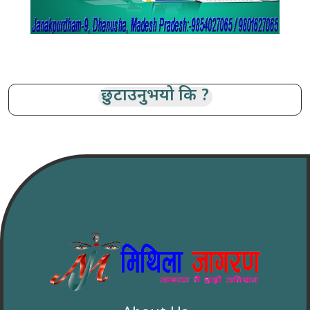
छुटाउनुभयो कि ?