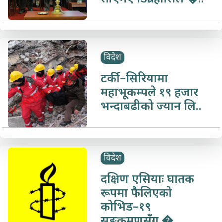
विदेश
टर्की–सिरियामा
महाभूकम्पले १९ हजार
भन्दाबढीको ज्यान लि..
विदेश
दक्षिण एसियाः घातक
रूपमा फैलिएको
कोभिड–१९
सङ्क्रमणसँग �..