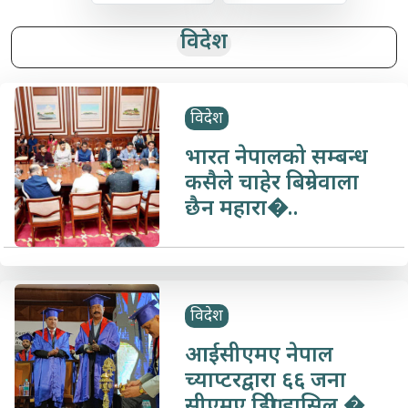
विदेश
विदेश
भारत नेपालको सम्बन्ध
कसैले चाहेर बिग्रनेवाला
छैन महारा�..
विदेश
आईसीएमए नेपाल
च्याप्टरद्वारा ६६ जना
सीएमए डिग्री हासिल �..