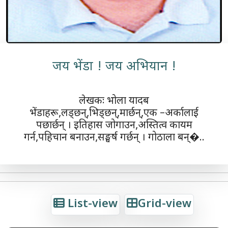
जय भेंडा ! जय अभियान !
लेखकः भोला यादब
भेंडाहरू,लड्छन्,भिड्छन्,मार्छन्,एक –अर्कालाई
पछार्छन् । इतिहास जोगाउन,अस्तित्व कायम
गर्न,पहिचान बनाउन,सङ्घर्ष गर्छन् । गोठाला बन्�..
List-view
Grid-view