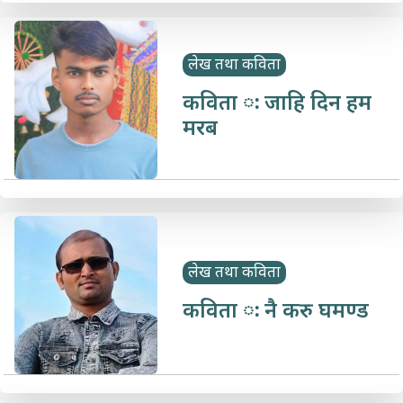
लेख तथा कविता
कविता ः जाहि दिन हम
मरब
लेख तथा कविता
कविता ः नै करु घमण्ड