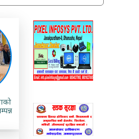
लाको
्पन्न