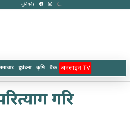
युनिकोड
अनलाइन TV
समाचार
दुर्घटना
कृषि
बैंक
 परित्याग गरि