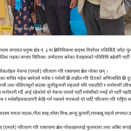
लगायत धनुषा क्षेत्र नं. ३ मा प्रतिनिधिसभा सदस्य निर्वाचन नजिकिँदै जाँदा चु
क गढका रूपमा चिनिन्छ। उम्मेदवार बनेका नेताहरूको गतिविधि बढेसँगै पार्टी प्
्यकर्ताहरु नेकपा (एमाले) परित्याग गरि रास्वपामा प्रवेश गरेका छन् ।
) का सचिव महेश बस्नेतले मधेस र मधेसी प्रति लक्षीत गरि दिएको अभिव्यक्ति प्रति द
पूर्व मन्त्री तथा पोलिटब्युरो सदस्य जुलीकुमारी महताले पनि एकलौटी र मनोमानी तरि
 मनोमानी गर्दै आई रहेकोले यो नेकपा एमाले पार्टी मधेसीको नभई यो पार्टी पहड
र मधेसीहरुकालागी केहि गर्न नसक्ने भएकाले यो पार्टि परित्याग गरि राष्ट्रिय स्वत
मिति सदस्य ममता पाठक,गीता साह,भोला मिश्र,अन्जू कुमारी,रामबाबू महतो लगायत दर
ेकपा (एमाले) परित्याग गरि रास्वपामा प्रवेश गरेकाहरुलाई फुलमाला तथा अबिर लगाई 